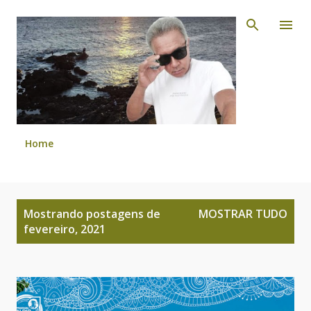
Pular para o conteúdo principal
Home
P
Mostrando postagens de
MOSTRAR TUDO
o
fevereiro, 2021
s
t
a
g