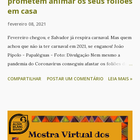
prometem animar os seus foliões
em casa
fevereiro 08, 2021
Fevereiro chegou, e Salvador já respira carnaval. Mas quem
achou que não ia ter carnaval em 2021, se enganou! João
Pípolo - Papaléguas - Foto: Divulgação Nem mesmo a
pandemia do Coronavírus conseguiu afastar os foliões da
maior festa popular do planeta. O Carnaval da Bahia já tem
COMPARTILHAR
POSTAR UM COMENTÁRIO
LEIA MAIS »
data e hora marcada. O mundo pode se preparar e anotar
na agenda a saída dos blocos. Vai ter live, sim!!! Diretamente
do You Tube para o mundo, na sexta, sábado e domingo de
carnaval grandes shows farão o chão tremer nos
camarotes de casa dos foliões. E você, já garantiu seu
abadá? Na sexta (12), tem a rainha do axé Daniela Mercury
Sábado, João Pípolo com a Banda Papa Léguas; No sábado