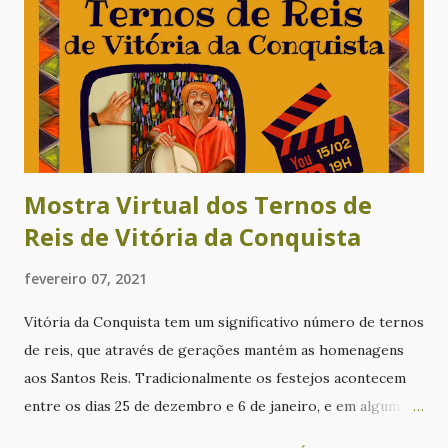
(13), as musas Ivete Sangalo e Claudia Leitte e O Encontro
com Leo Santana, Xanddy Harmonia e Tonny Sales; No
Domingo (14), o carnaval raiz de Bell Marques fechando
com chave de ouro. Arrasta o sofá e se jogue na folia do
carnaval 2021!
Mostra Virtual dos Ternos de
Reis de Vitória da Conquista
fevereiro 07, 2021
Vitória da Conquista tem um significativo número de ternos
de reis, que através de gerações mantém as homenagens
aos Santos Reis. Tradicionalmente os festejos acontecem
entre os dias 25 de dezembro e 6 de janeiro, e em algumas
localidades os festejos acontecem também no dia 20 de