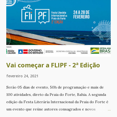
e
n
s
Vai começar a FLIPF - 2ª Edição
fevereiro 24, 2021
Serão 05 dias de evento, 50h de programação e mais de
100 atividades, direto da Praia do Forte, Bahia. A segunda
edição da Festa Literária Internacional da Praia do Forte é
um evento que reúne autores consagrados e novos
talentos da literatura nacional e internacional, incentivando