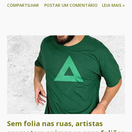
COMPARTILHAR
POSTAR UM COMENTÁRIO
LEIA MAIS »
a leitura e valorizando a produção literária. Com curadoria
do escritor e pesquisador Braulio Tavares, a programação
será exibida exclusivamente de forma virtual. Noite de
Abertura da 2ª FLIPF será intensa! A programação começa
hoje (quarta-feira), 24/02, às 18h30, com participação dos
organizadores e apoiadores do evento, além dos Caretas
da Praia do Forte e Adauto Poeta. Às 19h, começa a Mesa de
Abertura apresentando o tema "Literatura e História
Social", com o escritor baiano Armando Avena, a escritora
portuguesa Teolinda Gersão e o escritor mineiro Bruno
Ribeiro, com mediação do apresentador Aldri Anunciação. A
noite encerra com o sarau mais representativo do litoral
matense, o Jequi Iluminado,...
Sem folia nas ruas, artistas