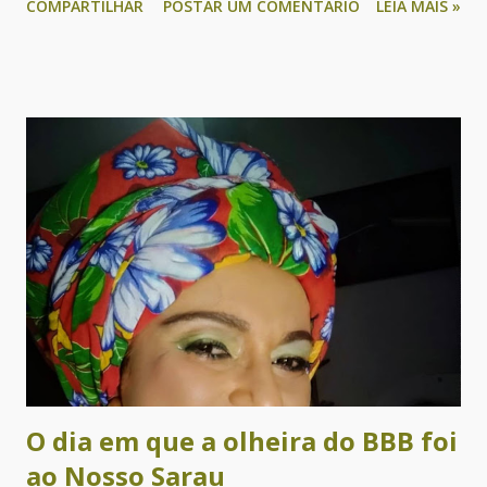
COMPARTILHAR
POSTAR UM COMENTÁRIO
LEIA MAIS »
janeiro, quando se celebra o dia de São Sebastião. Os
reiseiros peregrinam pelas comunidades rurais e pelas
ruas da cidade abençoando e alegrando as casas com cantos,
que envolvem o ritual de abrição de portas, o semba e a
despedida. Em troca recebem doações dos donos das casas,
para a realização da festa em homenagem aos Santos, que
acontece no final do período de peregrinação. Nesse
momento de distanciamento social imposto pelo covid19,
os festejos não puderam ser realizados da forma
tradicional, o que não impedirá de realizarmos
virtualmente, dando continuidade à tradição, e colaborando
para a manutenção e permanência dos grupos. A Mostra
Virtual dos Ternos de Reis de Vitória da Conquista conta
com particip...
O dia em que a olheira do BBB foi
ao Nosso Sarau