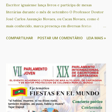
Escritor iguaiense lança livros e participa de mesas
literárias durante o mês de setembro O Professor Doutor
José Carlos Assunção Novaes, ou Cacau Novaes, como é
mais conhecido, marca presença em diversas festas
literárias na Bahia neste mês. No próximo sábado (13), o
COMPARTILHAR
POSTAR UM COMENTÁRIO
LEIA MAIS »
escritor é um dos convidados para participar em uma mesa
literária que terá como tema “A literatura conectando
educação, história e outras artes”, na Feira Literária
Inclusiva de Lauro de Freitas - Flilauro. Durante o evento,
ele também apresenta o seu livro “Português afro-
brasileiro: o preenchimento do sujeito pronominal na
comunidade quilombola de Lagoinha”. Este livro de José
Carlos Assunção Novaes, decorrente de sua tese de
doutoramento, apresenta um importante panorama sobre a
questão do português afro-brasileiro, a partir do estudo
da comunidade quilombola da Lagoinha, localizada no