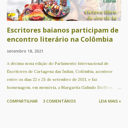
município de Nova Canaã, no sudoeste da Bahia. A partir de
sua leitura, qualquer pessoa interessada poderá obter
informações relevan...
Escritores baianos participam de
encontro literário na Colômbia
setembro 18, 2021
A décima nona edição do Parlamento Internacional de
Escritores de Cartagena das Índias, Colômbia, acontece
entre os dias 22 e 25 de setembro de 2021, e faz
homenagem, em memória, a Margarita Galindo Steffens,
Manuel "Mané" Mierth López, José Ramón Mercado e
COMPARTILHAR
3 COMENTÁRIOS
LEIA MAIS »
Enrique Jatibe Tome. Poetas baianos no evento: Valdeck
Almeida de Jesus, Cacau Novaes, Rita Pinheiro, Rosana
Paulo, Marcos Peixe, Ubaldina Romero, Ualy Castro Matos,
Cristina Leilane Azevedo Fernandes, João Batista Bonfim