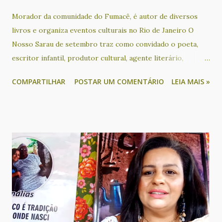
Morador da comunidade do Fumacê, é autor de diversos
livros e organiza eventos culturais no Rio de Janeiro O
Nosso Sarau de setembro traz como convidado o poeta,
escritor infantil, produtor cultural, agente literário,
educador social, ativista sociocultural e apresentador
COMPARTILHAR
POSTAR UM COMENTÁRIO
LEIA MAIS »
Bruno Black, que acontece no dia 24, das 18h às 21h30, no
KreativLab do Goethe-Institut Salvador. O escritor
participa de um bate papo sobre os seus livros e o seu
trabalho com mediação de Cacau Novaes, além de sessão de
autógrafos de duas de suas obras: Tarja Preta (poesia) e
Cadê Tia Suely? (infantil). O evento ainda tem recital de
poesia com Alvorecer Santos, Ametista Nunes, Cacau
Novaes, Glória Terra, Lícia Souza, Lucas de Matos, Pareta
Calderasch, Rita Pinheiro, Rosana Paulo e Valdeck Almeida
de Jesus. Além disso, a noite será animada com