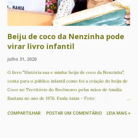
apresentações musicais de Chá Rize e Sílvio Correia. Com
produção e curadoria de Cacau Novaes e coordenação
artística de Alvorecer Santos, o Nosso Sarau é um evento
gratui...
Beiju de coco da Nenzinha pode
virar livro infantil
julho 31, 2020
O livro "História sua e minha: beiju de coco da Nenzinha",
conta para o público infantil como foi a criação do beiju de
Coco no Território do Recôncavo pelas mãos de Amália
Santana no ano de 1976. Paula Anias - Foto:
Reprodução/Redes sociais O beiju de coco faz parte da
COMPARTILHAR
POSTAR UM COMENTÁRIO
LEIA MAIS »
tradição da culinária do recôncavo baiano e conhecer sua
história é preservar uma memória muitas vezes esquecida.
Essa iguaria foi criada por Amália Santana, uma mulher