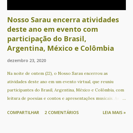
Nosso Sarau encerra atividades
deste ano em evento com
participação do Brasil,
Argentina, México e Colômbia
dezembro 23, 2020
Na noite de ontem (22), o Nosso Sarau encerrou as
atividades deste ano em um evento virtual, que reuniu
participantes do Brasil, Argentina, México e Colômbia, com
leitura de poesias e contos e apresentações musicais. As
participações de países latino-americanos tem acontecido
COMPARTILHAR
2 COMENTÁRIOS
LEIA MAIS »
desde que o evento passou a ser realizado em formato on-
line, através de lives transmitidas gratuitamente pelo
Facebook e YouTube. Participaram deste encontro os(as)