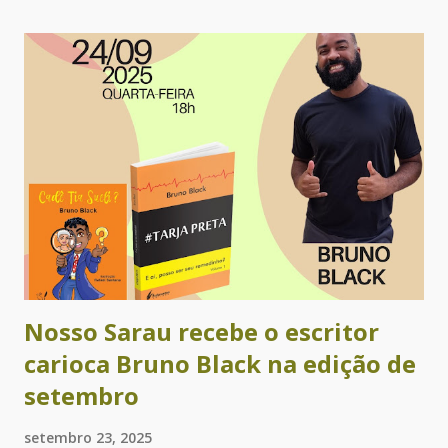
poetas e contistas Alejandra Díaz, Ametista Nunes, Angélica
Maschio, Cacau Novaes, Catarina Labouré, Cecilia Peixoto,
Cecilia Rogers, Claudia Alejandra Auriol, Cris Ávila, Cristina
Leilane Fernandes, Dilma de Andrade, Faba, Gabriela Ladrón
de Guevara, Graciela Romero, Jooselene Neggra Black,
Jorge Alfredo Castillo Moreno, Lican Javier M., Ligia
Helena Carvalho, Manuela Barreto, Mariana Valle, Mariney
Klecz, Martín Nigromante, Nhyin - o Gnomo do Arco-íris,
Priscila Moreira, Rebeca Carvalho, Regina Alves, Rita
Queiroz­, Rosania Alves, Sérgio Augusto Fer...
Nosso Sarau recebe o escritor
carioca Bruno Black na edição de
setembro
setembro 23, 2025