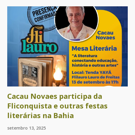
negra, residente na localidade do Ponto Certo, situada no
município de Sapeaçu. Ela realizou um processo de
empreendedorismo econômico no Recôncavo baiano
beneficiando centenas de famílias com esse oficio. Quem é a
autora deste livro? Paula Anália Anias é historiadora,
pesquisadora do tema e escreveu o texto que vai compor o
livro. Em entrevista ao site G1 ela disse como chegou até
Dona Nenzinha: “Fizemos um álbum iconográfico, no qual o
aluno devia encontrar um patrimônio histórico ainda não
tombado em seu município. Aí descobrimos essa mulher...
Cacau Novaes participa da
Fliconquista e outras festas
literárias na Bahia
setembro 13, 2025