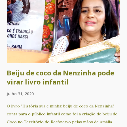
Cadê Tia Suely? (infantil). O evento ainda tem recital de
poesia com Alvorecer Santos, Ametista Nunes, Cacau
Novaes, Glória Terra, Lícia Souza, Lucas de Matos, Pareta
Calderasch, Rita Pinheiro, Rosana Paulo e Valdeck Almeida
de Jesus. Além disso, a noite será animada com
apresentações musicais de Chá Rize e Sílvio Correia. Com
produção e curadoria de Cacau Novaes e coordenação
artística de Alvorecer Santos, o Nosso Sarau é um evento
gratui...
Beiju de coco da Nenzinha pode
virar livro infantil
julho 31, 2020
O livro "História sua e minha: beiju de coco da Nenzinha",
conta para o público infantil como foi a criação do beiju de
Coco no Território do Recôncavo pelas mãos de Amália