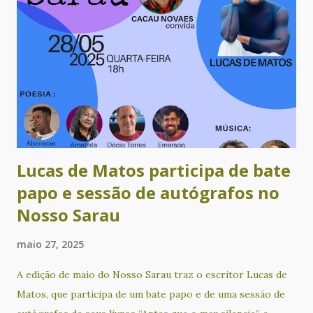
comunidade quilombola de Lagoinha”. Este livro de José
Carlos Assunção Novaes, decorrente de sua tese de
doutoramento, apresenta um importante panorama sobre a
questão do português afro-brasileiro, a partir do estudo
da comunidade quilombola da Lagoinha, localizada no
município de Nova Canaã, no sudoeste da Bahia. A partir de
sua leitura, qualquer pessoa interessada poderá obter
informações relevan...
Lucas de Matos participa de bate
papo e sessão de autógrafos no
Nosso Sarau
maio 27, 2025
A edição de maio do Nosso Sarau traz o escritor Lucas de
Matos, que participa de um bate papo e de uma sessão de