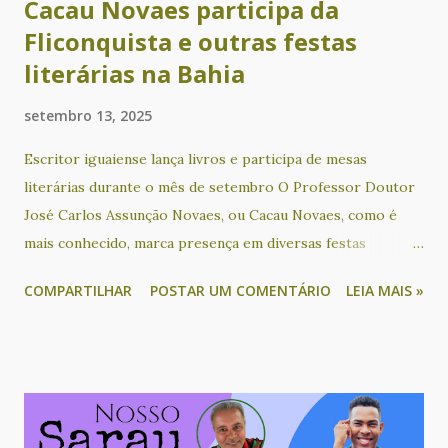
Cacau Novaes participa da
Fliconquista e outras festas
literárias na Bahia
setembro 13, 2025
Escritor iguaiense lança livros e participa de mesas
literárias durante o mês de setembro O Professor Doutor
José Carlos Assunção Novaes, ou Cacau Novaes, como é
mais conhecido, marca presença em diversas festas
literárias na Bahia neste mês. No próximo sábado (13), o
COMPARTILHAR
POSTAR UM COMENTÁRIO
LEIA MAIS »
escritor é um dos convidados para participar em uma mesa
literária que terá como tema “A literatura conectando
educação, história e outras artes”, na Feira Literária
Inclusiva de Lauro de Freitas - Flilauro. Durante o evento,
ele também apresenta o seu livro “Português afro-
brasileiro: o preenchimento do sujeito pronominal na