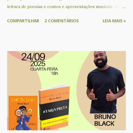
leitura de poesias e contos e apresentações musicais. As
participações de países latino-americanos tem acontecido
COMPARTILHAR
2 COMENTÁRIOS
LEIA MAIS »
desde que o evento passou a ser realizado em formato on-
line, através de lives transmitidas gratuitamente pelo
Facebook e YouTube. Participaram deste encontro os(as)
poetas e contistas Alejandra Díaz, Ametista Nunes, Angélica
Maschio, Cacau Novaes, Catarina Labouré, Cecilia Peixoto,
Cecilia Rogers, Claudia Alejandra Auriol, Cris Ávila, Cristina
Leilane Fernandes, Dilma de Andrade, Faba, Gabriela Ladrón
de Guevara, Graciela Romero, Jooselene Neggra Black,
Jorge Alfredo Castillo Moreno, Lican Javier M., Ligia
Helena Carvalho, Manuela Barreto, Mariana Valle, Mariney
Klecz, Martín Nigromante, Nhyin - o Gnomo do Arco-íris,
Priscila Moreira, Rebeca Carvalho, Regina Alves, Rita
Queiroz­, Rosania Alves, Sérgio Augusto Fer...