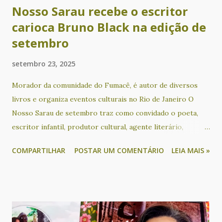
Nosso Sarau recebe o escritor
carioca Bruno Black na edição de
setembro
setembro 23, 2025
Morador da comunidade do Fumacê, é autor de diversos
livros e organiza eventos culturais no Rio de Janeiro O
Nosso Sarau de setembro traz como convidado o poeta,
escritor infantil, produtor cultural, agente literário,
educador social, ativista sociocultural e apresentador
COMPARTILHAR
POSTAR UM COMENTÁRIO
LEIA MAIS »
Bruno Black, que acontece no dia 24, das 18h às 21h30, no
KreativLab do Goethe-Institut Salvador. O escritor
participa de um bate papo sobre os seus livros e o seu
trabalho com mediação de Cacau Novaes, além de sessão de
autógrafos de duas de suas obras: Tarja Preta (poesia) e