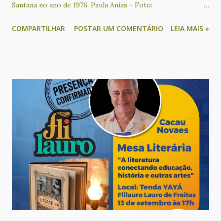
Santana no ano de 1976. Paula Anias - Foto:
Reprodução/Redes sociais O beiju de coco faz parte da
COMPARTILHAR
POSTAR UM COMENTÁRIO
LEIA MAIS »
tradição da culinária do recôncavo baiano e conhecer sua
história é preservar uma memória muitas vezes esquecida.
Essa iguaria foi criada por Amália Santana, uma mulher
negra, residente na localidade do Ponto Certo, situada no
município de Sapeaçu. Ela realizou um processo de
empreendedorismo econômico no Recôncavo baiano
beneficiando centenas de famílias com esse oficio. Quem é a
autora deste livro? Paula Anália Anias é historiadora,
pesquisadora do tema e escreveu o texto que vai compor o
livro. Em entrevista ao site G1 ela disse como chegou até
Dona Nenzinha: “Fizemos um álbum iconográfico, no qual o
aluno devia encontrar um patrimônio histórico ainda não
tombado em seu município. Aí descobrimos essa mulher...