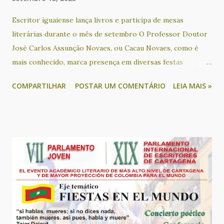
Escritor iguaiense lança livros e participa de mesas
literárias durante o mês de setembro O Professor Doutor
José Carlos Assunção Novaes, ou Cacau Novaes, como é
mais conhecido, marca presença em diversas festas
literárias na Bahia neste mês. No próximo sábado (13), o
COMPARTILHAR
POSTAR UM COMENTÁRIO
LEIA MAIS »
escritor é um dos convidados para participar em uma mesa
literária que terá como tema “A literatura conectando
educação, história e outras artes”, na Feira Literária
Inclusiva de Lauro de Freitas - Flilauro. Durante o evento,
ele também apresenta o seu livro “Português afro-
brasileiro: o preenchimento do sujeito pronominal na
comunidade quilombola de Lagoinha”. Este livro de José
Carlos Assunção Novaes, decorrente de sua tese de
doutoramento, apresenta um importante panorama sobre a
questão do português afro-brasileiro, a partir do estudo