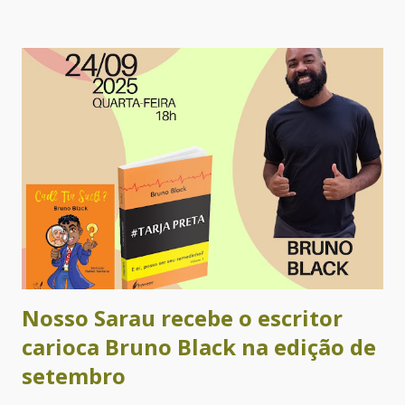
Facebook e YouTube. Participaram deste encontro os(as)
poetas e contistas Alejandra Díaz, Ametista Nunes, Angélica
Maschio, Cacau Novaes, Catarina Labouré, Cecilia Peixoto,
Cecilia Rogers, Claudia Alejandra Auriol, Cris Ávila, Cristina
Leilane Fernandes, Dilma de Andrade, Faba, Gabriela Ladrón
de Guevara, Graciela Romero, Jooselene Neggra Black,
Jorge Alfredo Castillo Moreno, Lican Javier M., Ligia
Helena Carvalho, Manuela Barreto, Mariana Valle, Mariney
Klecz, Martín Nigromante, Nhyin - o Gnomo do Arco-íris,
Priscila Moreira, Rebeca Carvalho, Regina Alves, Rita
Queiroz­, Rosania Alves, Sérgio Augusto Fer...
Nosso Sarau recebe o escritor
carioca Bruno Black na edição de
setembro