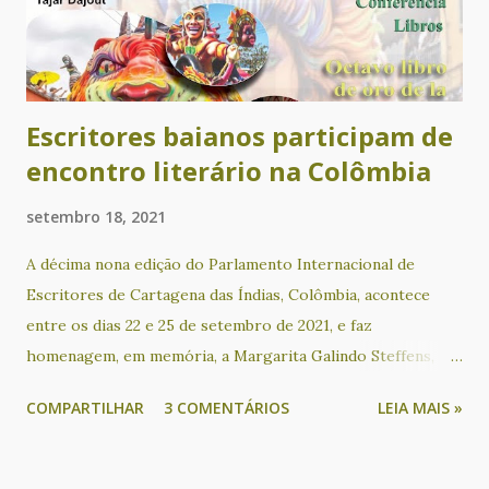
da comunidade quilombola da Lagoinha, localizada no
município de Nova Canaã, no sudoeste da Bahia. A partir de
sua leitura, qualquer pessoa interessada poderá obter
informações relevan...
Escritores baianos participam de
encontro literário na Colômbia
setembro 18, 2021
A décima nona edição do Parlamento Internacional de
Escritores de Cartagena das Índias, Colômbia, acontece
entre os dias 22 e 25 de setembro de 2021, e faz
homenagem, em memória, a Margarita Galindo Steffens,
Manuel "Mané" Mierth López, José Ramón Mercado e
COMPARTILHAR
3 COMENTÁRIOS
LEIA MAIS »
Enrique Jatibe Tome. Poetas baianos no evento: Valdeck
Almeida de Jesus, Cacau Novaes, Rita Pinheiro, Rosana
Paulo, Marcos Peixe, Ubaldina Romero, Ualy Castro Matos,