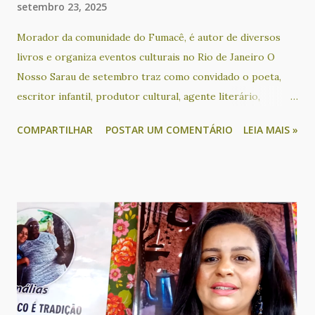
setembro 23, 2025
Morador da comunidade do Fumacê, é autor de diversos
livros e organiza eventos culturais no Rio de Janeiro O
Nosso Sarau de setembro traz como convidado o poeta,
escritor infantil, produtor cultural, agente literário,
educador social, ativista sociocultural e apresentador
COMPARTILHAR
POSTAR UM COMENTÁRIO
LEIA MAIS »
Bruno Black, que acontece no dia 24, das 18h às 21h30, no
KreativLab do Goethe-Institut Salvador. O escritor
participa de um bate papo sobre os seus livros e o seu
trabalho com mediação de Cacau Novaes, além de sessão de
autógrafos de duas de suas obras: Tarja Preta (poesia) e
Cadê Tia Suely? (infantil). O evento ainda tem recital de
poesia com Alvorecer Santos, Ametista Nunes, Cacau
Novaes, Glória Terra, Lícia Souza, Lucas de Matos, Pareta
Calderasch, Rita Pinheiro, Rosana Paulo e Valdeck Almeida
de Jesus. Além disso, a noite será animada com