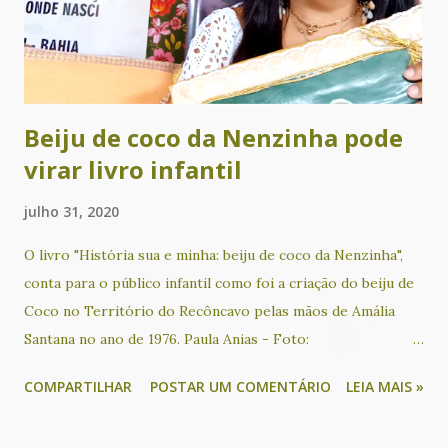
apresentações musicais de Chá Rize e Sílvio Correia. Com
produção e curadoria de Cacau Novaes e coordenação
artística de Alvorecer Santos, o Nosso Sarau é um evento
gratui...
Beiju de coco da Nenzinha pode
virar livro infantil
julho 31, 2020
O livro "História sua e minha: beiju de coco da Nenzinha",
conta para o público infantil como foi a criação do beiju de
Coco no Território do Recôncavo pelas mãos de Amália
Santana no ano de 1976. Paula Anias - Foto:
Reprodução/Redes sociais O beiju de coco faz parte da
COMPARTILHAR
POSTAR UM COMENTÁRIO
LEIA MAIS »
tradição da culinária do recôncavo baiano e conhecer sua
história é preservar uma memória muitas vezes esquecida.