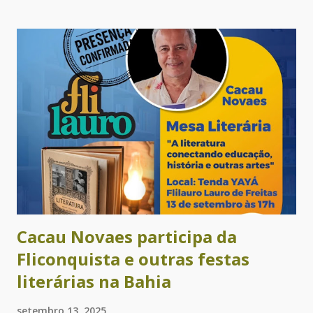
Essa iguaria foi criada por Amália Santana, uma mulher
negra, residente na localidade do Ponto Certo, situada no
município de Sapeaçu. Ela realizou um processo de
empreendedorismo econômico no Recôncavo baiano
beneficiando centenas de famílias com esse oficio. Quem é a
autora deste livro? Paula Anália Anias é historiadora,
pesquisadora do tema e escreveu o texto que vai compor o
livro. Em entrevista ao site G1 ela disse como chegou até
Dona Nenzinha: “Fizemos um álbum iconográfico, no qual o
aluno devia encontrar um patrimônio histórico ainda não
tombado em seu município. Aí descobrimos essa mulher...
Cacau Novaes participa da
Fliconquista e outras festas
literárias na Bahia
setembro 13, 2025