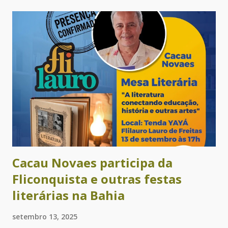
negra, residente na localidade do Ponto Certo, situada no
município de Sapeaçu. Ela realizou um processo de
empreendedorismo econômico no Recôncavo baiano
beneficiando centenas de famílias com esse oficio. Quem é a
autora deste livro? Paula Anália Anias é historiadora,
pesquisadora do tema e escreveu o texto que vai compor o
livro. Em entrevista ao site G1 ela disse como chegou até
Dona Nenzinha: “Fizemos um álbum iconográfico, no qual o
aluno devia encontrar um patrimônio histórico ainda não
tombado em seu município. Aí descobrimos essa mulher...
Cacau Novaes participa da
Fliconquista e outras festas
literárias na Bahia
setembro 13, 2025