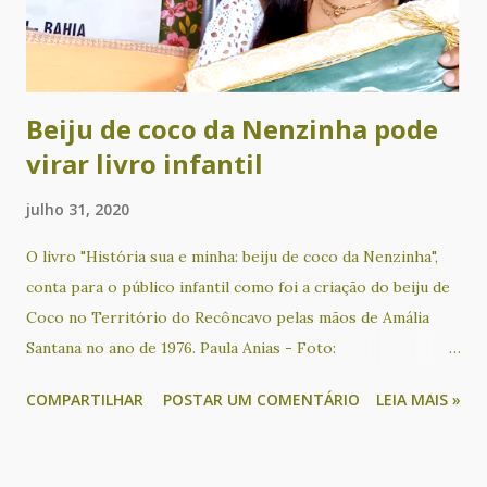
apresentações musicais de Chá Rize e Sílvio Correia. Com
produção e curadoria de Cacau Novaes e coordenação
artística de Alvorecer Santos, o Nosso Sarau é um evento
gratui...
Beiju de coco da Nenzinha pode
virar livro infantil
julho 31, 2020
O livro "História sua e minha: beiju de coco da Nenzinha",
conta para o público infantil como foi a criação do beiju de
Coco no Território do Recôncavo pelas mãos de Amália
Santana no ano de 1976. Paula Anias - Foto:
Reprodução/Redes sociais O beiju de coco faz parte da
COMPARTILHAR
POSTAR UM COMENTÁRIO
LEIA MAIS »
tradição da culinária do recôncavo baiano e conhecer sua
história é preservar uma memória muitas vezes esquecida.
Essa iguaria foi criada por Amália Santana, uma mulher