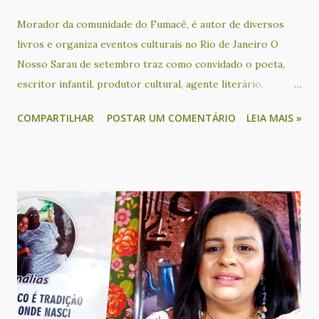
Morador da comunidade do Fumacê, é autor de diversos
livros e organiza eventos culturais no Rio de Janeiro O
Nosso Sarau de setembro traz como convidado o poeta,
escritor infantil, produtor cultural, agente literário,
educador social, ativista sociocultural e apresentador
COMPARTILHAR
POSTAR UM COMENTÁRIO
LEIA MAIS »
Bruno Black, que acontece no dia 24, das 18h às 21h30, no
KreativLab do Goethe-Institut Salvador. O escritor
participa de um bate papo sobre os seus livros e o seu
trabalho com mediação de Cacau Novaes, além de sessão de
autógrafos de duas de suas obras: Tarja Preta (poesia) e
Cadê Tia Suely? (infantil). O evento ainda tem recital de
poesia com Alvorecer Santos, Ametista Nunes, Cacau
Novaes, Glória Terra, Lícia Souza, Lucas de Matos, Pareta
Calderasch, Rita Pinheiro, Rosana Paulo e Valdeck Almeida
de Jesus. Além disso, a noite será animada com