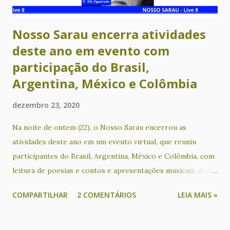
Nosso Sarau encerra atividades
deste ano em evento com
participação do Brasil,
Argentina, México e Colômbia
dezembro 23, 2020
Na noite de ontem (22), o Nosso Sarau encerrou as
atividades deste ano em um evento virtual, que reuniu
participantes do Brasil, Argentina, México e Colômbia, com
leitura de poesias e contos e apresentações musicais. As
participações de países latino-americanos tem acontecido
COMPARTILHAR
2 COMENTÁRIOS
LEIA MAIS »
desde que o evento passou a ser realizado em formato on-
line, através de lives transmitidas gratuitamente pelo
Facebook e YouTube. Participaram deste encontro os(as)