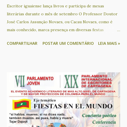
Escritor iguaiense lança livros e participa de mesas
literárias durante o mês de setembro O Professor Doutor
José Carlos Assunção Novaes, ou Cacau Novaes, como é
mais conhecido, marca presença em diversas festas
literárias na Bahia neste mês. No próximo sábado (13), o
COMPARTILHAR
POSTAR UM COMENTÁRIO
LEIA MAIS »
escritor é um dos convidados para participar em uma mesa
literária que terá como tema “A literatura conectando
educação, história e outras artes”, na Feira Literária
Inclusiva de Lauro de Freitas - Flilauro. Durante o evento,
ele também apresenta o seu livro “Português afro-
brasileiro: o preenchimento do sujeito pronominal na
comunidade quilombola de Lagoinha”. Este livro de José
Carlos Assunção Novaes, decorrente de sua tese de
doutoramento, apresenta um importante panorama sobre a
questão do português afro-brasileiro, a partir do estudo
da comunidade quilombola da Lagoinha, localizada no