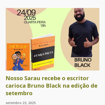
poetas e contistas Alejandra Díaz, Ametista Nunes, Angélica
Maschio, Cacau Novaes, Catarina Labouré, Cecilia Peixoto,
Cecilia Rogers, Claudia Alejandra Auriol, Cris Ávila, Cristina
Leilane Fernandes, Dilma de Andrade, Faba, Gabriela Ladrón
de Guevara, Graciela Romero, Jooselene Neggra Black,
Jorge Alfredo Castillo Moreno, Lican Javier M., Ligia
Helena Carvalho, Manuela Barreto, Mariana Valle, Mariney
Klecz, Martín Nigromante, Nhyin - o Gnomo do Arco-íris,
Priscila Moreira, Rebeca Carvalho, Regina Alves, Rita
Queiroz­, Rosania Alves, Sérgio Augusto Fer...
Nosso Sarau recebe o escritor
carioca Bruno Black na edição de
setembro
setembro 23, 2025