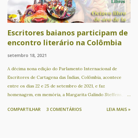
município de Nova Canaã, no sudoeste da Bahia. A partir de
sua leitura, qualquer pessoa interessada poderá obter
informações relevan...
Escritores baianos participam de
encontro literário na Colômbia
setembro 18, 2021
A décima nona edição do Parlamento Internacional de
Escritores de Cartagena das Índias, Colômbia, acontece
entre os dias 22 e 25 de setembro de 2021, e faz
homenagem, em memória, a Margarita Galindo Steffens,
Manuel "Mané" Mierth López, José Ramón Mercado e
COMPARTILHAR
3 COMENTÁRIOS
LEIA MAIS »
Enrique Jatibe Tome. Poetas baianos no evento: Valdeck
Almeida de Jesus, Cacau Novaes, Rita Pinheiro, Rosana
Paulo, Marcos Peixe, Ubaldina Romero, Ualy Castro Matos,
Cristina Leilane Azevedo Fernandes, João Batista Bonfim