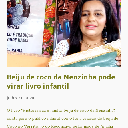
Cadê Tia Suely? (infantil). O evento ainda tem recital de
poesia com Alvorecer Santos, Ametista Nunes, Cacau
Novaes, Glória Terra, Lícia Souza, Lucas de Matos, Pareta
Calderasch, Rita Pinheiro, Rosana Paulo e Valdeck Almeida
de Jesus. Além disso, a noite será animada com
apresentações musicais de Chá Rize e Sílvio Correia. Com
produção e curadoria de Cacau Novaes e coordenação
artística de Alvorecer Santos, o Nosso Sarau é um evento
gratui...
Beiju de coco da Nenzinha pode
virar livro infantil
julho 31, 2020
O livro "História sua e minha: beiju de coco da Nenzinha",
conta para o público infantil como foi a criação do beiju de
Coco no Território do Recôncavo pelas mãos de Amália