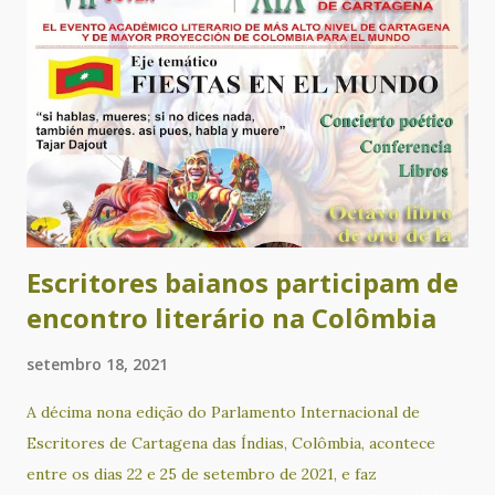
brasileiro: o preenchimento do sujeito pronominal na
comunidade quilombola de Lagoinha”. Este livro de José
Carlos Assunção Novaes, decorrente de sua tese de
doutoramento, apresenta um importante panorama sobre a
questão do português afro-brasileiro, a partir do estudo
da comunidade quilombola da Lagoinha, localizada no
município de Nova Canaã, no sudoeste da Bahia. A partir de
sua leitura, qualquer pessoa interessada poderá obter
informações relevan...
Escritores baianos participam de
encontro literário na Colômbia
setembro 18, 2021
A décima nona edição do Parlamento Internacional de
Escritores de Cartagena das Índias, Colômbia, acontece
entre os dias 22 e 25 de setembro de 2021, e faz