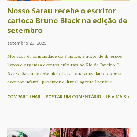
Nosso Sarau recebe o escritor
carioca Bruno Black na edição de
setembro
setembro 23, 2025
Morador da comunidade do Fumacê, é autor de diversos
livros e organiza eventos culturais no Rio de Janeiro O
Nosso Sarau de setembro traz como convidado o poeta,
escritor infantil, produtor cultural, agente literário,
educador social, ativista sociocultural e apresentador
COMPARTILHAR
POSTAR UM COMENTÁRIO
LEIA MAIS »
Bruno Black, que acontece no dia 24, das 18h às 21h30, no
KreativLab do Goethe-Institut Salvador. O escritor
participa de um bate papo sobre os seus livros e o seu
trabalho com mediação de Cacau Novaes, além de sessão de
autógrafos de duas de suas obras: Tarja Preta (poesia) e