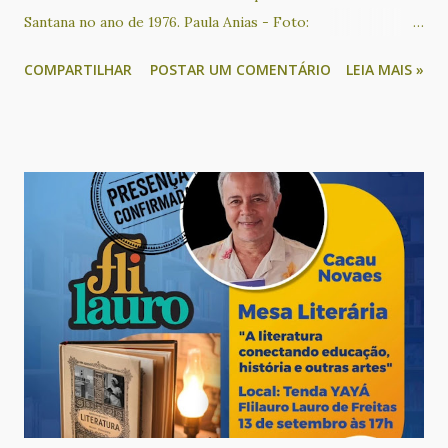
Santana no ano de 1976. Paula Anias - Foto:
Reprodução/Redes sociais O beiju de coco faz parte da
COMPARTILHAR
POSTAR UM COMENTÁRIO
LEIA MAIS »
tradição da culinária do recôncavo baiano e conhecer sua
história é preservar uma memória muitas vezes esquecida.
Essa iguaria foi criada por Amália Santana, uma mulher
negra, residente na localidade do Ponto Certo, situada no
município de Sapeaçu. Ela realizou um processo de
empreendedorismo econômico no Recôncavo baiano
beneficiando centenas de famílias com esse oficio. Quem é a
autora deste livro? Paula Anália Anias é historiadora,
pesquisadora do tema e escreveu o texto que vai compor o
livro. Em entrevista ao site G1 ela disse como chegou até
Dona Nenzinha: “Fizemos um álbum iconográfico, no qual o
aluno devia encontrar um patrimônio histórico ainda não
tombado em seu município. Aí descobrimos essa mulher...