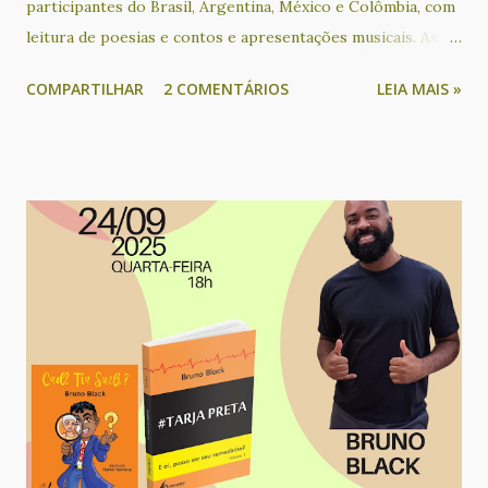
participantes do Brasil, Argentina, México e Colômbia, com
leitura de poesias e contos e apresentações musicais. As
participações de países latino-americanos tem acontecido
COMPARTILHAR
2 COMENTÁRIOS
LEIA MAIS »
desde que o evento passou a ser realizado em formato on-
line, através de lives transmitidas gratuitamente pelo
Facebook e YouTube. Participaram deste encontro os(as)
poetas e contistas Alejandra Díaz, Ametista Nunes, Angélica
Maschio, Cacau Novaes, Catarina Labouré, Cecilia Peixoto,
Cecilia Rogers, Claudia Alejandra Auriol, Cris Ávila, Cristina
Leilane Fernandes, Dilma de Andrade, Faba, Gabriela Ladrón
de Guevara, Graciela Romero, Jooselene Neggra Black,
Jorge Alfredo Castillo Moreno, Lican Javier M., Ligia
Helena Carvalho, Manuela Barreto, Mariana Valle, Mariney
Klecz, Martín Nigromante, Nhyin - o Gnomo do Arco-íris,
Priscila Moreira, Rebeca Carvalho, Regina Alves, Rita
Queiroz­, Rosania Alves, Sérgio Augusto Fer...