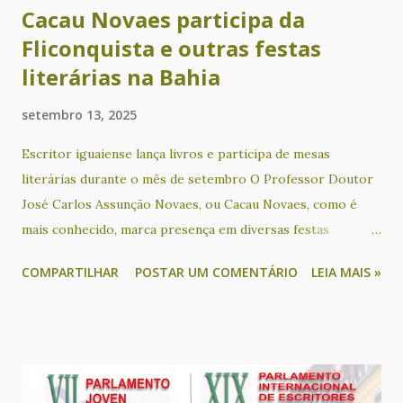
Cacau Novaes participa da
Fliconquista e outras festas
literárias na Bahia
setembro 13, 2025
Escritor iguaiense lança livros e participa de mesas
literárias durante o mês de setembro O Professor Doutor
José Carlos Assunção Novaes, ou Cacau Novaes, como é
mais conhecido, marca presença em diversas festas
literárias na Bahia neste mês. No próximo sábado (13), o
COMPARTILHAR
POSTAR UM COMENTÁRIO
LEIA MAIS »
escritor é um dos convidados para participar em uma mesa
literária que terá como tema “A literatura conectando
educação, história e outras artes”, na Feira Literária
Inclusiva de Lauro de Freitas - Flilauro. Durante o evento,
ele também apresenta o seu livro “Português afro-