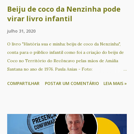
gratui...
Beiju de coco da Nenzinha pode
virar livro infantil
julho 31, 2020
O livro "História sua e minha: beiju de coco da Nenzinha",
conta para o público infantil como foi a criação do beiju de
Coco no Território do Recôncavo pelas mãos de Amália
Santana no ano de 1976. Paula Anias - Foto:
Reprodução/Redes sociais O beiju de coco faz parte da
COMPARTILHAR
POSTAR UM COMENTÁRIO
LEIA MAIS »
tradição da culinária do recôncavo baiano e conhecer sua
história é preservar uma memória muitas vezes esquecida.
Essa iguaria foi criada por Amália Santana, uma mulher
negra, residente na localidade do Ponto Certo, situada no
município de Sapeaçu. Ela realizou um processo de
empreendedorismo econômico no Recôncavo baiano