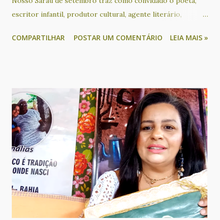
Nosso Sarau de setembro traz como convidado o poeta,
escritor infantil, produtor cultural, agente literário,
educador social, ativista sociocultural e apresentador
COMPARTILHAR
POSTAR UM COMENTÁRIO
LEIA MAIS »
Bruno Black, que acontece no dia 24, das 18h às 21h30, no
KreativLab do Goethe-Institut Salvador. O escritor
participa de um bate papo sobre os seus livros e o seu
trabalho com mediação de Cacau Novaes, além de sessão de
autógrafos de duas de suas obras: Tarja Preta (poesia) e
Cadê Tia Suely? (infantil). O evento ainda tem recital de
poesia com Alvorecer Santos, Ametista Nunes, Cacau
Novaes, Glória Terra, Lícia Souza, Lucas de Matos, Pareta
Calderasch, Rita Pinheiro, Rosana Paulo e Valdeck Almeida
de Jesus. Além disso, a noite será animada com
apresentações musicais de Chá Rize e Sílvio Correia. Com
produção e curadoria de Cacau Novaes e coordenação
artística de Alvorecer Santos, o Nosso Sarau é um evento