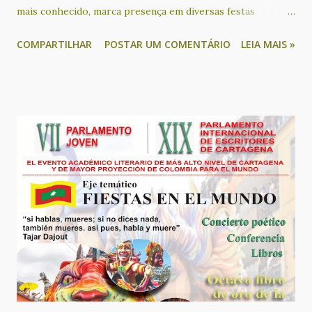
mais conhecido, marca presença em diversas festas
literárias na Bahia neste mês. No próximo sábado (13), o
COMPARTILHAR
POSTAR UM COMENTÁRIO
LEIA MAIS »
escritor é um dos convidados para participar em uma mesa
literária que terá como tema “A literatura conectando
educação, história e outras artes”, na Feira Literária
Inclusiva de Lauro de Freitas - Flilauro. Durante o evento,
ele também apresenta o seu livro “Português afro-
brasileiro: o preenchimento do sujeito pronominal na
comunidade quilombola de Lagoinha”. Este livro de José
Carlos Assunção Novaes, decorrente de sua tese de
doutoramento, apresenta um importante panorama sobre a
questão do português afro-brasileiro, a partir do estudo
da comunidade quilombola da Lagoinha, localizada no
município de Nova Canaã, no sudoeste da Bahia. A partir de
sua leitura, qualquer pessoa interessada poderá obter
informações relevan...