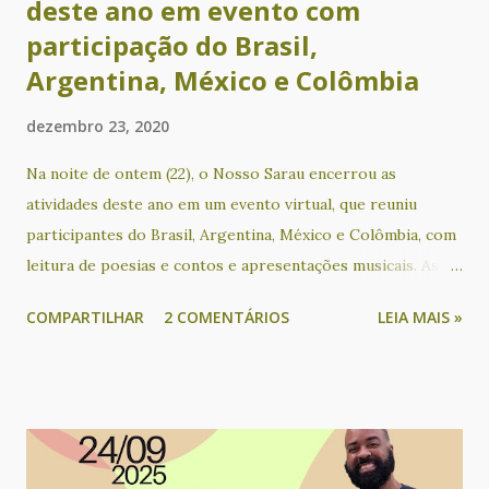
deste ano em evento com
participação do Brasil,
Argentina, México e Colômbia
dezembro 23, 2020
Na noite de ontem (22), o Nosso Sarau encerrou as
atividades deste ano em um evento virtual, que reuniu
participantes do Brasil, Argentina, México e Colômbia, com
leitura de poesias e contos e apresentações musicais. As
participações de países latino-americanos tem acontecido
COMPARTILHAR
2 COMENTÁRIOS
LEIA MAIS »
desde que o evento passou a ser realizado em formato on-
line, através de lives transmitidas gratuitamente pelo
Facebook e YouTube. Participaram deste encontro os(as)
poetas e contistas Alejandra Díaz, Ametista Nunes, Angélica
Maschio, Cacau Novaes, Catarina Labouré, Cecilia Peixoto,
Cecilia Rogers, Claudia Alejandra Auriol, Cris Ávila, Cristina