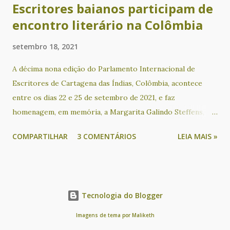
Escritores baianos participam de
encontro literário na Colômbia
setembro 18, 2021
A décima nona edição do Parlamento Internacional de
Escritores de Cartagena das Índias, Colômbia, acontece
entre os dias 22 e 25 de setembro de 2021, e faz
homenagem, em memória, a Margarita Galindo Steffens,
Manuel "Mané" Mierth López, José Ramón Mercado e
COMPARTILHAR
3 COMENTÁRIOS
LEIA MAIS »
Enrique Jatibe Tome. Poetas baianos no evento: Valdeck
Almeida de Jesus, Cacau Novaes, Rita Pinheiro, Rosana
Paulo, Marcos Peixe, Ubaldina Romero, Ualy Castro Matos,
Cristina Leilane Azevedo Fernandes, João Batista Bonfim
Tecnologia do Blogger
Dantas, Lucas de Matos Santos, Paula Amalia Anias
Rodrigues e Açucena de Lírio. Por conta da pandemia de
Imagens de tema por
Maliketh
Covid, o evento será todo online. A abertura será dia 22 de