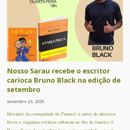
Leilane Fernandes, Dilma de Andrade, Faba, Gabriela Ladrón
de Guevara, Graciela Romero, Jooselene Neggra Black,
Jorge Alfredo Castillo Moreno, Lican Javier M., Ligia
Helena Carvalho, Manuela Barreto, Mariana Valle, Mariney
Klecz, Martín Nigromante, Nhyin - o Gnomo do Arco-íris,
Priscila Moreira, Rebeca Carvalho, Regina Alves, Rita
Queiroz­, Rosania Alves, Sérgio Augusto Fer...
Nosso Sarau recebe o escritor
carioca Bruno Black na edição de
setembro
setembro 23, 2025
Morador da comunidade do Fumacê, é autor de diversos
livros e organiza eventos culturais no Rio de Janeiro O