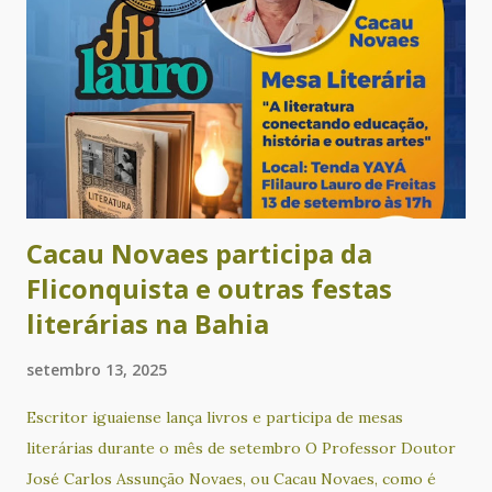
beneficiando centenas de famílias com esse oficio. Quem é a
autora deste livro? Paula Anália Anias é historiadora,
pesquisadora do tema e escreveu o texto que vai compor o
livro. Em entrevista ao site G1 ela disse como chegou até
Dona Nenzinha: “Fizemos um álbum iconográfico, no qual o
aluno devia encontrar um patrimônio histórico ainda não
tombado em seu município. Aí descobrimos essa mulher...
Cacau Novaes participa da
Fliconquista e outras festas
literárias na Bahia
setembro 13, 2025
Escritor iguaiense lança livros e participa de mesas
literárias durante o mês de setembro O Professor Doutor
José Carlos Assunção Novaes, ou Cacau Novaes, como é