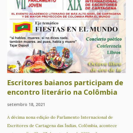
brasileiro: o preenchimento do sujeito pronominal na
comunidade quilombola de Lagoinha”. Este livro de José
Carlos Assunção Novaes, decorrente de sua tese de
doutoramento, apresenta um importante panorama sobre a
questão do português afro-brasileiro, a partir do estudo
da comunidade quilombola da Lagoinha, localizada no
município de Nova Canaã, no sudoeste da Bahia. A partir de
sua leitura, qualquer pessoa interessada poderá obter
informações relevan...
Escritores baianos participam de
encontro literário na Colômbia
setembro 18, 2021
A décima nona edição do Parlamento Internacional de
Escritores de Cartagena das Índias, Colômbia, acontece