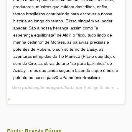
produtores, músicos que cuidam das trilhas, enfim,
tantos brasileiros contribuindo para escrever a nossa
história ao longo do tempo. E isso ninguém vai poder
apagar. São a nossa herança, assim como "a
esperança equilibrista" de Aldir, o "ficou tudo lindo de
manhã cedinho" de Moraes, as palavras precisas e
potentes de Rubem, o sorriso terno de Daisy, as
aventuras intrépidas do Tio Maneco (Flávio querido), o
som de Ciro, as obras de arte “só para baixinhos” de
Azulay... e os que ainda seguem fazendo o que é belo e
potente no nosso país🌻 #PatrimônioBrasileiro
Uma publicação compartilhada por
Rodrigo Santoro
(@rodrigosantoro) em
Fonte: Revista Fórum