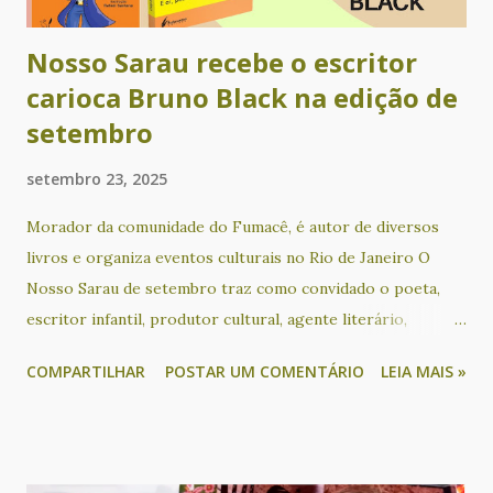
Queiroz­, Rosania Alves, Sérgio Augusto Fer...
Nosso Sarau recebe o escritor
carioca Bruno Black na edição de
setembro
setembro 23, 2025
Morador da comunidade do Fumacê, é autor de diversos
livros e organiza eventos culturais no Rio de Janeiro O
Nosso Sarau de setembro traz como convidado o poeta,
escritor infantil, produtor cultural, agente literário,
educador social, ativista sociocultural e apresentador
COMPARTILHAR
POSTAR UM COMENTÁRIO
LEIA MAIS »
Bruno Black, que acontece no dia 24, das 18h às 21h30, no
KreativLab do Goethe-Institut Salvador. O escritor
participa de um bate papo sobre os seus livros e o seu
trabalho com mediação de Cacau Novaes, além de sessão de