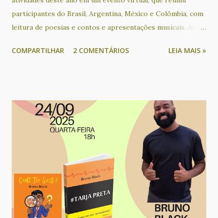
atividades deste ano em um evento virtual, que reuniu
participantes do Brasil, Argentina, México e Colômbia, com
leitura de poesias e contos e apresentações musicais. As
participações de países latino-americanos tem acontecido
COMPARTILHAR
2 COMENTÁRIOS
LEIA MAIS »
desde que o evento passou a ser realizado em formato on-
line, através de lives transmitidas gratuitamente pelo
Facebook e YouTube. Participaram deste encontro os(as)
poetas e contistas Alejandra Díaz, Ametista Nunes, Angélica
Maschio, Cacau Novaes, Catarina Labouré, Cecilia Peixoto,
Cecilia Rogers, Claudia Alejandra Auriol, Cris Ávila, Cristina
Leilane Fernandes, Dilma de Andrade, Faba, Gabriela Ladrón
de Guevara, Graciela Romero, Jooselene Neggra Black,
Jorge Alfredo Castillo Moreno, Lican Javier M., Ligia
Helena Carvalho, Manuela Barreto, Mariana Valle, Mariney
Klecz, Martín Nigromante, Nhyin - o Gnomo do Arco-íris,
Priscila Moreira, Rebeca Carvalho, Regina Alves, Rita