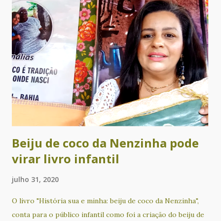
autógrafos de duas de suas obras: Tarja Preta (poesia) e
Cadê Tia Suely? (infantil). O evento ainda tem recital de
poesia com Alvorecer Santos, Ametista Nunes, Cacau
Novaes, Glória Terra, Lícia Souza, Lucas de Matos, Pareta
Calderasch, Rita Pinheiro, Rosana Paulo e Valdeck Almeida
de Jesus. Além disso, a noite será animada com
apresentações musicais de Chá Rize e Sílvio Correia. Com
produção e curadoria de Cacau Novaes e coordenação
artística de Alvorecer Santos, o Nosso Sarau é um evento
gratui...
Beiju de coco da Nenzinha pode
virar livro infantil
julho 31, 2020
O livro "História sua e minha: beiju de coco da Nenzinha",
conta para o público infantil como foi a criação do beiju de