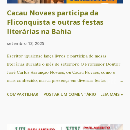
Cacau Novaes participa da
Fliconquista e outras festas
literárias na Bahia
setembro 13, 2025
Escritor iguaiense lança livros e participa de mesas
literárias durante o mês de setembro O Professor Doutor
José Carlos Assunção Novaes, ou Cacau Novaes, como é
mais conhecido, marca presença em diversas festas
literárias na Bahia neste mês. No próximo sábado (13), o
COMPARTILHAR
POSTAR UM COMENTÁRIO
LEIA MAIS »
escritor é um dos convidados para participar em uma mesa
literária que terá como tema “A literatura conectando
educação, história e outras artes”, na Feira Literária
Inclusiva de Lauro de Freitas - Flilauro. Durante o evento,
ele também apresenta o seu livro “Português afro-