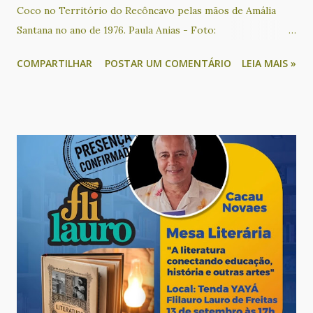
Coco no Território do Recôncavo pelas mãos de Amália
Santana no ano de 1976. Paula Anias - Foto:
Reprodução/Redes sociais O beiju de coco faz parte da
COMPARTILHAR
POSTAR UM COMENTÁRIO
LEIA MAIS »
tradição da culinária do recôncavo baiano e conhecer sua
história é preservar uma memória muitas vezes esquecida.
Essa iguaria foi criada por Amália Santana, uma mulher
negra, residente na localidade do Ponto Certo, situada no
município de Sapeaçu. Ela realizou um processo de
empreendedorismo econômico no Recôncavo baiano
beneficiando centenas de famílias com esse oficio. Quem é a
autora deste livro? Paula Anália Anias é historiadora,
pesquisadora do tema e escreveu o texto que vai compor o
livro. Em entrevista ao site G1 ela disse como chegou até
Dona Nenzinha: “Fizemos um álbum iconográfico, no qual o
aluno devia encontrar um patrimônio histórico ainda não
tombado em seu município. Aí descobrimos essa mulher...