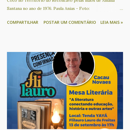
Coco no Território do Recôncavo pelas mãos de Amália
Santana no ano de 1976. Paula Anias - Foto:
Reprodução/Redes sociais O beiju de coco faz parte da
COMPARTILHAR
POSTAR UM COMENTÁRIO
LEIA MAIS »
tradição da culinária do recôncavo baiano e conhecer sua
história é preservar uma memória muitas vezes esquecida.
Essa iguaria foi criada por Amália Santana, uma mulher
negra, residente na localidade do Ponto Certo, situada no
município de Sapeaçu. Ela realizou um processo de
empreendedorismo econômico no Recôncavo baiano
beneficiando centenas de famílias com esse oficio. Quem é a
autora deste livro? Paula Anália Anias é historiadora,
pesquisadora do tema e escreveu o texto que vai compor o
livro. Em entrevista ao site G1 ela disse como chegou até
Dona Nenzinha: “Fizemos um álbum iconográfico, no qual o
aluno devia encontrar um patrimônio histórico ainda não
tombado em seu município. Aí descobrimos essa mulher...