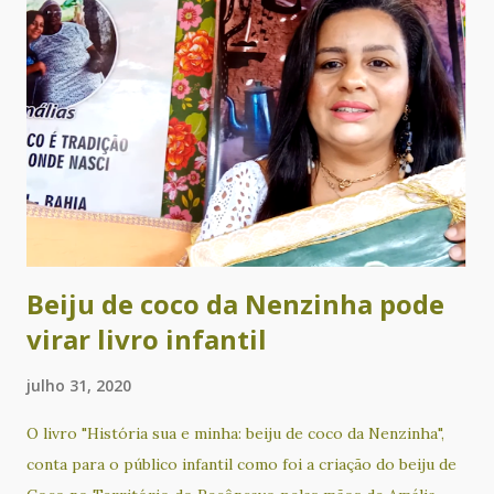
Cadê Tia Suely? (infantil). O evento ainda tem recital de
poesia com Alvorecer Santos, Ametista Nunes, Cacau
Novaes, Glória Terra, Lícia Souza, Lucas de Matos, Pareta
Calderasch, Rita Pinheiro, Rosana Paulo e Valdeck Almeida
de Jesus. Além disso, a noite será animada com
apresentações musicais de Chá Rize e Sílvio Correia. Com
produção e curadoria de Cacau Novaes e coordenação
artística de Alvorecer Santos, o Nosso Sarau é um evento
gratui...
Beiju de coco da Nenzinha pode
virar livro infantil
julho 31, 2020
O livro "História sua e minha: beiju de coco da Nenzinha",
conta para o público infantil como foi a criação do beiju de