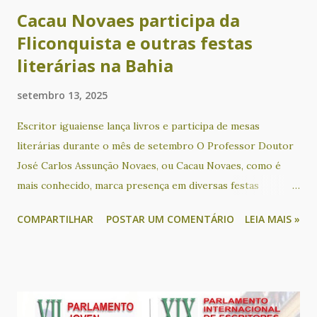
Cacau Novaes participa da
Fliconquista e outras festas
literárias na Bahia
setembro 13, 2025
Escritor iguaiense lança livros e participa de mesas
literárias durante o mês de setembro O Professor Doutor
José Carlos Assunção Novaes, ou Cacau Novaes, como é
mais conhecido, marca presença em diversas festas
literárias na Bahia neste mês. No próximo sábado (13), o
COMPARTILHAR
POSTAR UM COMENTÁRIO
LEIA MAIS »
escritor é um dos convidados para participar em uma mesa
literária que terá como tema “A literatura conectando
educação, história e outras artes”, na Feira Literária
Inclusiva de Lauro de Freitas - Flilauro. Durante o evento,
ele também apresenta o seu livro “Português afro-