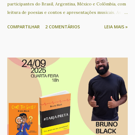
participantes do Brasil, Argentina, México e Colômbia, com
leitura de poesias e contos e apresentações musicais. As
participações de países latino-americanos tem acontecido
COMPARTILHAR
2 COMENTÁRIOS
LEIA MAIS »
desde que o evento passou a ser realizado em formato on-
line, através de lives transmitidas gratuitamente pelo
Facebook e YouTube. Participaram deste encontro os(as)
poetas e contistas Alejandra Díaz, Ametista Nunes, Angélica
Maschio, Cacau Novaes, Catarina Labouré, Cecilia Peixoto,
Cecilia Rogers, Claudia Alejandra Auriol, Cris Ávila, Cristina
Leilane Fernandes, Dilma de Andrade, Faba, Gabriela Ladrón
de Guevara, Graciela Romero, Jooselene Neggra Black,
Jorge Alfredo Castillo Moreno, Lican Javier M., Ligia
Helena Carvalho, Manuela Barreto, Mariana Valle, Mariney
Klecz, Martín Nigromante, Nhyin - o Gnomo do Arco-íris,
Priscila Moreira, Rebeca Carvalho, Regina Alves, Rita
Queiroz­, Rosania Alves, Sérgio Augusto Fer...