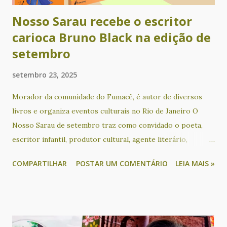
Nosso Sarau recebe o escritor
carioca Bruno Black na edição de
setembro
setembro 23, 2025
Morador da comunidade do Fumacê, é autor de diversos
livros e organiza eventos culturais no Rio de Janeiro O
Nosso Sarau de setembro traz como convidado o poeta,
escritor infantil, produtor cultural, agente literário,
educador social, ativista sociocultural e apresentador
COMPARTILHAR
POSTAR UM COMENTÁRIO
LEIA MAIS »
Bruno Black, que acontece no dia 24, das 18h às 21h30, no
KreativLab do Goethe-Institut Salvador. O escritor
participa de um bate papo sobre os seus livros e o seu
trabalho com mediação de Cacau Novaes, além de sessão de
autógrafos de duas de suas obras: Tarja Preta (poesia) e