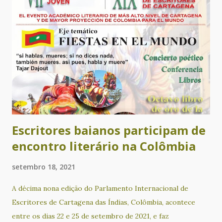
brasileiro: o preenchimento do sujeito pronominal na
comunidade quilombola de Lagoinha”. Este livro de José
Carlos Assunção Novaes, decorrente de sua tese de
doutoramento, apresenta um importante panorama sobre a
questão do português afro-brasileiro, a partir do estudo
da comunidade quilombola da Lagoinha, localizada no
município de Nova Canaã, no sudoeste da Bahia. A partir de
sua leitura, qualquer pessoa interessada poderá obter
informações relevan...
Escritores baianos participam de
encontro literário na Colômbia
setembro 18, 2021
A décima nona edição do Parlamento Internacional de
Escritores de Cartagena das Índias, Colômbia, acontece
entre os dias 22 e 25 de setembro de 2021, e faz