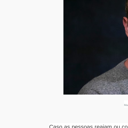
Ma
Caso as pessoas reajam ou co