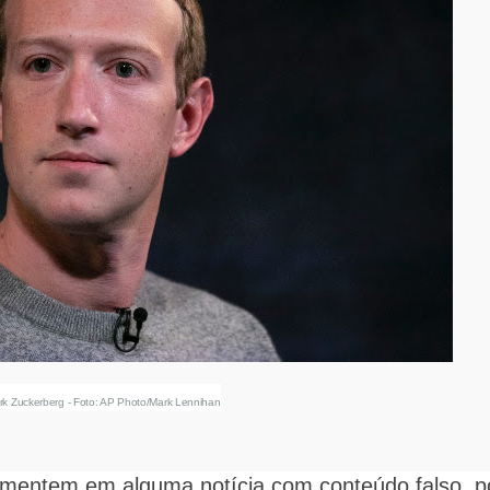
rk Zuckerberg - Foto: AP Photo/Mark Lennihan
mentem em alguma notícia com conteúdo falso, p